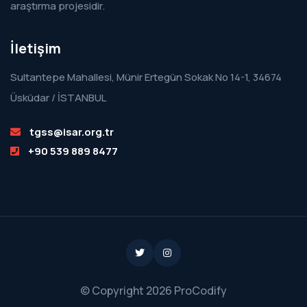
araştırma projesidir.
İletişim
Sultantepe Mahallesi, Münir Ertegün Sokak No 14-1, 34674
Üsküdar / İSTANBUL
tgss@isar.org.tr
+90 539 889 8477
Twitter
Instagram
© Copyright
2026
ProCodify